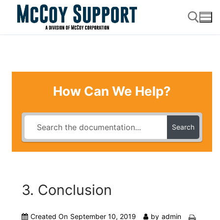
Skip
to
content
Search for:
How Can We Help?
Search
3. Conclusion
Created On
September 10, 2019
by
admin