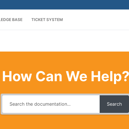
EDGE BASE
TICKET SYSTEM
How Can We Help
Search