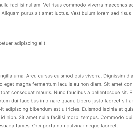
a facilisi nullam. Vel risus commodo viverra maecenas acc
Aliquam purus sit amet luctus. Vestibulum lorem sed risus u
tuer adipiscing elit.
ingilla urna. Arcu cursus euismod quis viverra. Dignissim di
to eget magna fermentum iaculis eu non diam. Sit amet conse
lutpat consequat mauris. Nunc faucibus a pellentesque sit. 
entum dui faucibus in ornare quam. Libero justo laoreet sit 
it adipiscing bibendum est ultricies. Euismod lacinia at quis
id nibh. Sit amet nulla facilisi morbi tempus. Commodo qui
lesuada fames. Orci porta non pulvinar neque laoreet.