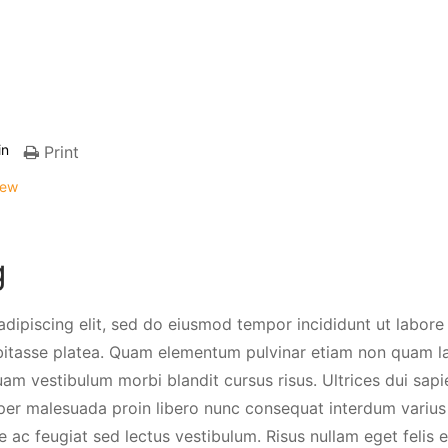
in
Print
iew
g
dipiscing elit, sed do eiusmod tempor incididunt ut labore 
 habitasse platea. Quam elementum pulvinar etiam non quam 
uam vestibulum morbi blandit cursus risus. Ultrices dui sap
rper malesuada proin libero nunc consequat interdum varius 
 ac feugiat sed lectus vestibulum. Risus nullam eget felis 