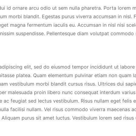
ui id ornare arcu odio ut sem nulla pharetra. Porta lorem mo
lum morbi blandit. Egestas purus viverra accumsan in nisl.
 eget magna fermentum iaculis eu. Accumsan in nisl nisi sce
gnissim suspendisse. Pellentesque diam volutpat commodo 
dipiscing elit, sed do eiusmod tempor incididunt ut labore 
 habitasse platea. Quam elementum pulvinar etiam non quam 
uam vestibulum morbi blandit cursus risus. Ultrices dui sap
rper malesuada proin libero nunc consequat interdum varius 
 ac feugiat sed lectus vestibulum. Risus nullam eget felis 
a facilisi nullam. Vel risus commodo viverra maecenas acc
Aliquam purus sit amet luctus. Vestibulum lorem sed risus u