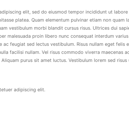
dipiscing elit, sed do eiusmod tempor incididunt ut labore 
 habitasse platea. Quam elementum pulvinar etiam non quam 
uam vestibulum morbi blandit cursus risus. Ultrices dui sap
rper malesuada proin libero nunc consequat interdum varius 
 ac feugiat sed lectus vestibulum. Risus nullam eget felis 
a facilisi nullam. Vel risus commodo viverra maecenas acc
Aliquam purus sit amet luctus. Vestibulum lorem sed risus u
tuer adipiscing elit.